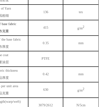
线密度
 of Yarn
136
tex
线粗细
f
base
fabric
2
415
g/m
布克重
 the base fabric
0.35
mm
布厚度
e coat
PTFE
要涂层
ric thickness
0.42
mm
品厚度
 per unit area
2
630
g/m
品克重
ngth(warp/weft)
3079/2612
N/5cm