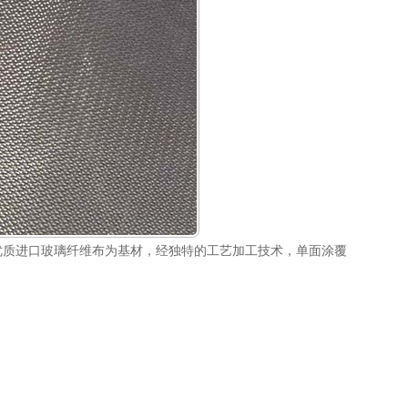
优质进口玻璃纤维
布
为
基材
，经独特的工艺
加工
技术，
单面
涂覆