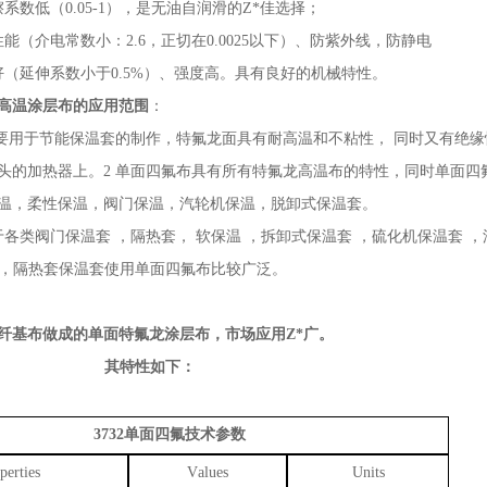
擦系数低
（
0.05-1
）
，是无油自润滑的Z*佳选择；
性能（介电常数小：
2.6
，
正切在
0.0025
以下）、防紫外线，防静电
好（延伸系数小于
0.5%
）、强度高。具有良好的机械特性。
高温涂层布的应用范围
：
主要用于节能保温套的制作，特氟龙面具有耐高温和不粘性， 同时又有绝
头的加热器上。2 单面四氟布具有所有特氟龙高温布的特性，同时单面四
温，柔性保温，阀门保温，汽轮机保温，脱卸式保温套。
于各类阀门保温套
，隔热套，
软保温
，拆卸式保温套
，硫化机保温套
，
以上，隔热套保温套使用单面四氟布比较广泛。
纤基布做成的单面特氟龙涂层布，市场应用Z*广。
其特性如下：
3732
单面四氟技术参数
perties
V
alues
U
nits