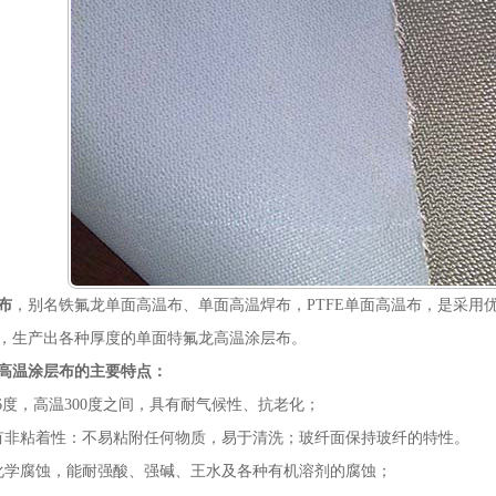
布
，别名
铁氟龙
单面高温布
、
单面高温焊布，
PTFE
单面
高温布，是
采用
，生产
出
各种厚度的
单面
特氟龙高温涂层布
。
高温涂层布的主要特点：
6
度，高温
300
度之间，具有耐气候性、抗老化；
有
非粘着性：不易粘附任何物质
，
易于清洗；
玻纤面保持玻纤的特性。
化学腐蚀，能耐强酸、强碱、王水及各种有机溶剂的腐蚀；