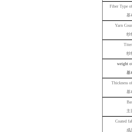
Fiber Type of
基
Yarn Coun
纱
Titer
纱
weight o
基
T
hickness of
基
Bas
主
Coated fab
成