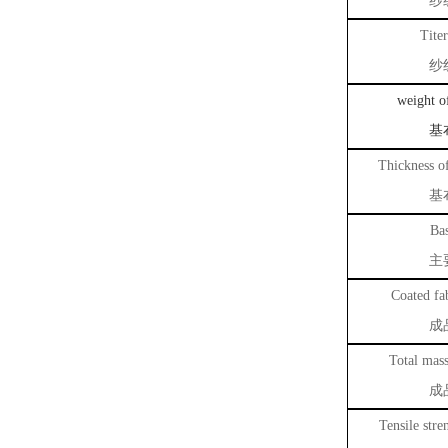
纱
Titer
纱
weight o
基
T
hickness of
基
Bas
主
Coated fab
成
Total mass
成
Tensile stre