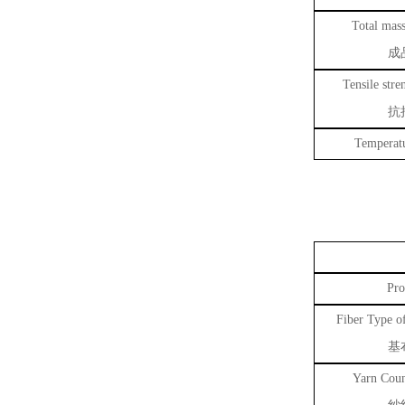
Total mass
成
Tensile stre
抗
Temperatu
Pro
Fiber Type of
基
Yarn Coun