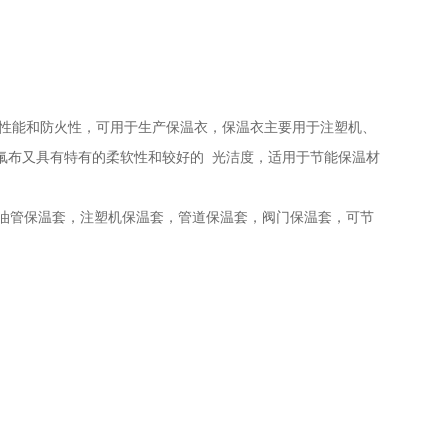
缘性能和防火性，可用于生产保温衣，保温衣主要用于注塑机、
氟布又具有特有的柔软性和较好的 光洁度，适用于节能保温材
油管保温套，注塑机保温套
，管道保温套，阀门保温套，可节