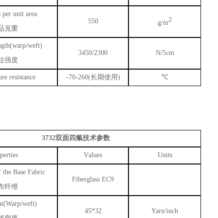
 per unit area
2
550
g/m
品克重
ngth(warp/weft)
3450/2300
N/5cm
拉强度
re resistance
-70-260(
长期使用
)
℃
3732
双面四氟技术参数
perties
V
alues
U
nits
 the Base Fabric
Fiberglass EC9
布纤维
t(Warp/weft)
45*32
Yarn/inch