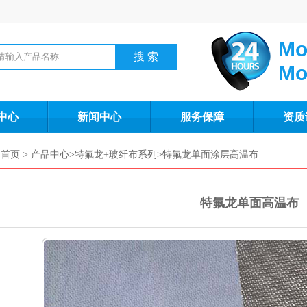
Mo
Mo
中心
新闻中心
服务保障
资质
首页 >
产品中心
>
特氟龙+玻纤布系列
>
特氟龙单面涂层高温布
特氟龙单面高温布