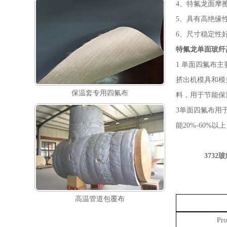
4
、
特氟龙面
摩
5
、
具有高绝缘
6
、
尺寸稳定性
特氟龙
单面
玻纤
1 单面四氟布
挤出机模具和模
保温套专用四氟布
料，用于节能保
3
单面四氟布用
能20%-60%
3732
玻
高温管道包覆布
Pro