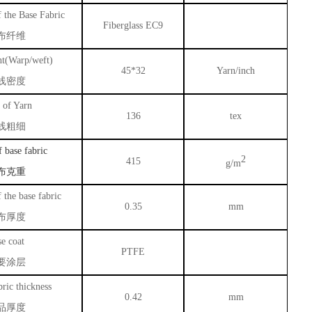
 the Base Fabric
Fiberglass EC9
布纤维
t(Warp/weft)
45*32
Yarn/inch
线密度
 of Yarn
136
tex
线粗细
f
base
fabric
2
415
g/m
布克重
 the base fabric
0.35
mm
布厚度
e coat
PTFE
要涂层
ric thickness
0.42
mm
品厚度