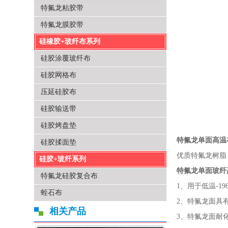
特氟龙粘胶带
特氟龙膜胶带
硅橡胶+玻纤布系列
硅胶涂覆玻纤布
硅胶网格布
压延硅胶布
硅胶输送带
硅胶烤盘垫
特氟龙单面高温
硅胶揉面垫
优质特氟龙树脂
硅胶+玻纤系列
特氟龙
单面
玻纤
特氟龙硅胶复合布
1
、
用于低温
-19
蛭石布
2
、
特氟龙面具
相关产品
3
、
特氟龙面
耐